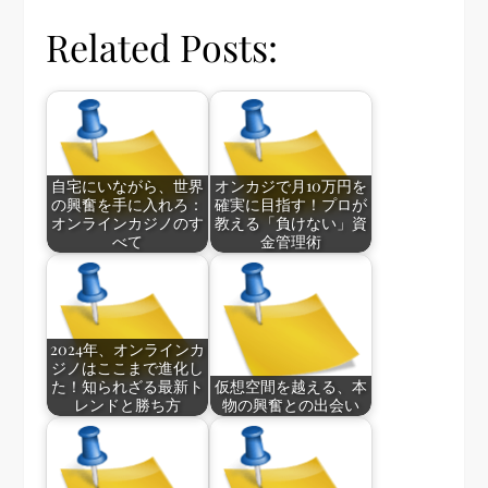
Related Posts:
自宅にいながら、世界
オンカジで月10万円を
の興奮を手に入れろ：
確実に目指す！プロが
オンラインカジノのす
教える「負けない」資
べて
金管理術
2024年、オンラインカ
ジノはここまで進化し
た！知られざる最新ト
仮想空間を越える、本
レンドと勝ち方
物の興奮との出会い