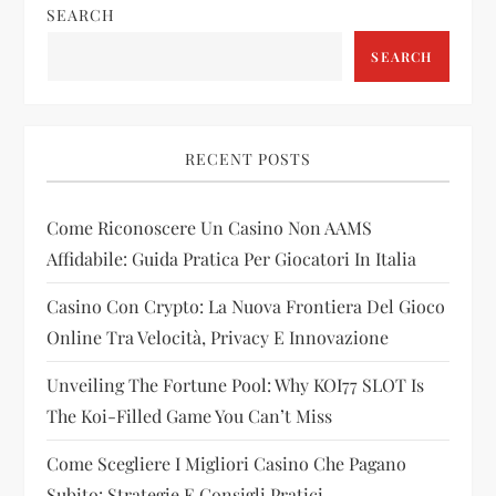
SEARCH
a
SEARCH
v
i
RECENT POSTS
g
Come Riconoscere Un Casino Non AAMS
a
Affidabile: Guida Pratica Per Giocatori In Italia
t
Casino Con Crypto: La Nuova Frontiera Del Gioco
i
Online Tra Velocità, Privacy E Innovazione
Unveiling The Fortune Pool: Why KOI77 SLOT Is
o
The Koi-Filled Game You Can’t Miss
n
Come Scegliere I Migliori Casino Che Pagano
Subito: Strategie E Consigli Pratici