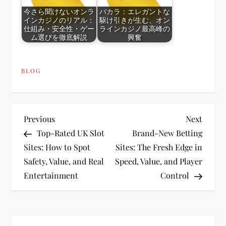
今さら聞けないオンラ
バカラ：エレガントな
インカジノのリアル：
駆け引きが生む、オン
仕組み・安全性・ゲー
ラインカジノ最高峰の
ム選びを徹底解説
興奮
BLOG
P
Previous
Next
Previous
Next
Post
Post
Top-Rated UK Slot
Brand-New Betting
o
Sites: How to Spot
Sites: The Fresh Edge in
Safety, Value, and Real
Speed, Value, and Player
s
Entertainment
Control
t
n