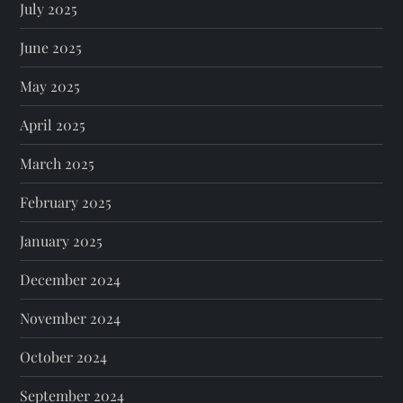
July 2025
June 2025
May 2025
April 2025
March 2025
February 2025
January 2025
December 2024
November 2024
October 2024
September 2024