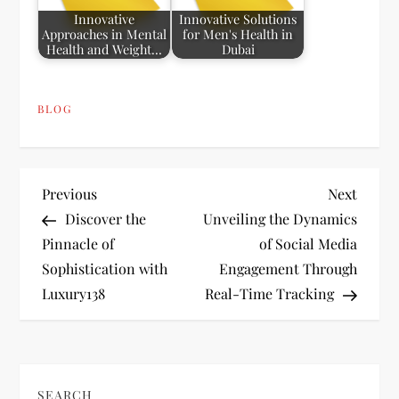
Innovative
Innovative Solutions
Approaches in Mental
for Men's Health in
Health and Weight…
Dubai
BLOG
P
Previous
Next
Previous
Next
Post
Post
Discover the
Unveiling the Dynamics
o
Pinnacle of
of Social Media
Sophistication with
Engagement Through
s
Luxury138
Real-Time Tracking
t
n
SEARCH