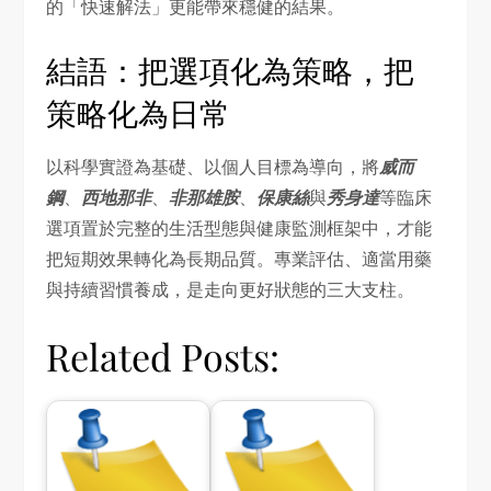
的「快速解法」更能帶來穩健的結果。
結語：把選項化為策略，把
策略化為日常
以科學實證為基礎、以個人目標為導向，將
威而
鋼
、
西地那非
、
非那雄胺
、
保康絲
與
秀身達
等臨床
選項置於完整的生活型態與健康監測框架中，才能
把短期效果轉化為長期品質。專業評估、適當用藥
與持續習慣養成，是走向更好狀態的三大支柱。
Related Posts: