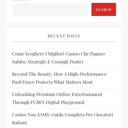
a
SEARCH
v
i
RECENT POSTS
g
Come Scegliere I Migliori Casino Che Pagano
a
Subito: Strategie E Consigli Pratici
t
Beyond The Beauty: How A High-Performance
i
Pool Fence Protects What Matters Most
Unleashing Premium Online Entertainment
o
Through FU88’s Digital Playground
n
Casino Non AAMS: Guida Completa Per Giocatori
Italiani