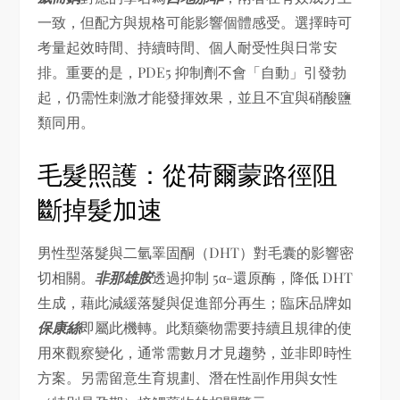
一致，但配方與規格可能影響個體感受。選擇時可
考量起效時間、持續時間、個人耐受性與日常安
排。重要的是，PDE5 抑制劑不會「自動」引發勃
起，仍需性刺激才能發揮效果，並且不宜與硝酸鹽
類同用。
毛髮照護：從荷爾蒙路徑阻
斷掉髮加速
男性型落髮與二氫睪固酮（DHT）對毛囊的影響密
切相關。
非那雄胺
透過抑制 5α-還原酶，降低 DHT
生成，藉此減緩落髮與促進部分再生；臨床品牌如
保康絲
即屬此機轉。此類藥物需要持續且規律的使
用來觀察變化，通常需數月才見趨勢，並非即時性
方案。另需留意生育規劃、潛在性副作用與女性