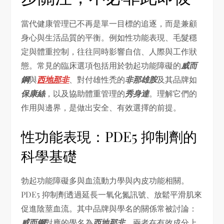
當代健康管理已不再是單一目標的追逐，而是兼顧
身心與生活品質的平衡。例如性功能表現、毛髮穩
定與體重控制，往往同時影響自信、人際與工作狀
態。常見的臨床選項包括用於勃起功能障礙的
威而
鋼
與
西地那非
、對付雄性禿的
非那雄胺
及其品牌如
保康絲
，以及協助體重管理的
秀身達
。理解它們的
作用與邊界，是做出安全、有效選擇的前提。
性功能表現：PDE5 抑制劑的
科學基礎
勃起功能障礙多與血流動力學與內皮功能相關。
PDE5 抑制劑透過延長一氧化氮訊號、放鬆平滑肌來
促進陰莖血流。其中品牌與學名的關係常被討論：
威而鋼
對應的學名為
西地那非
，兩者在有效成分上