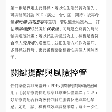
第一步是界定主要目標：若以性生活品質為優先，
可與醫師討論 PCE（病史、合併症、期待）後再考
量
威而鋼
/
西地那非
等選項；若以髮量維護為主，評
估
非那雄胺
或品牌如
保康絲
，同時建立寫實的時間
軸與追蹤計畫；若以代謝與體態為主，檢視是否符
合導入
秀身達
的適應症，並把生活方式作為基底。
多目標並行時，更要審視藥物相容性與個人風險因
子。
關鍵提醒與風險控管
任何藥物皆非萬靈丹：PDE5 抑制劑禁與硝酸鹽同
用；毛髮治療需長期觀察且尊重個體差異；GLP-1
類治療需配合行為改變並關注腸胃反應與其他禁
忌。定期回診、檢視成效與調整策略，遠比一次性