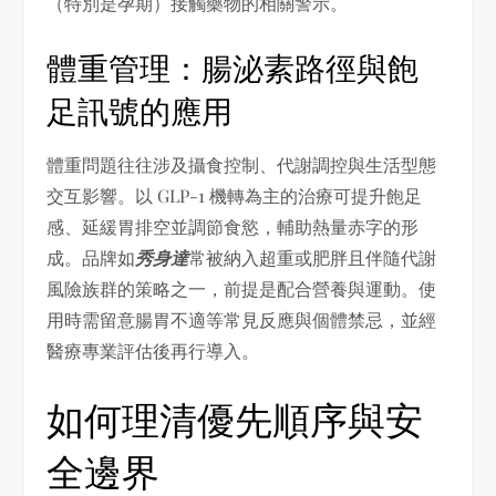
（特別是孕期）接觸藥物的相關警示。
體重管理：腸泌素路徑與飽
足訊號的應用
體重問題往往涉及攝食控制、代謝調控與生活型態
交互影響。以 GLP-1 機轉為主的治療可提升飽足
感、延緩胃排空並調節食慾，輔助熱量赤字的形
成。品牌如
秀身達
常被納入超重或肥胖且伴隨代謝
風險族群的策略之一，前提是配合營養與運動。使
用時需留意腸胃不適等常見反應與個體禁忌，並經
醫療專業評估後再行導入。
如何理清優先順序與安
全邊界