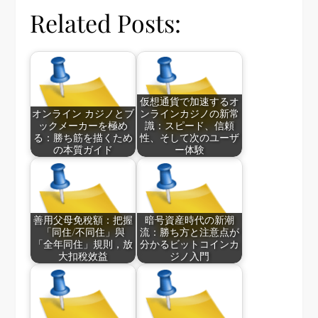
Related Posts:
仮想通貨で加速するオ
オンライン カジノとブ
ンラインカジノの新常
ックメーカーを極め
識：スピード、信頼
る：勝ち筋を描くため
性、そして次のユーザ
の本質ガイド
ー体験
善用父母免稅額：把握
暗号資産時代の新潮
「同住/不同住」與
流：勝ち方と注意点が
「全年同住」規則，放
分かるビットコインカ
大扣稅效益
ジノ入門