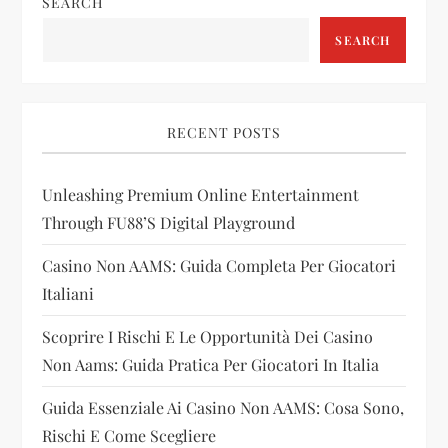
SEARCH
a
SEARCH
v
i
RECENT POSTS
g
Unleashing Premium Online Entertainment
a
Through FU88’s Digital Playground
t
Casino Non AAMS: Guida Completa Per Giocatori
i
Italiani
Scoprire I Rischi E Le Opportunità Dei Casino
o
Non Aams: Guida Pratica Per Giocatori In Italia
n
Guida Essenziale Ai Casino Non AAMS: Cosa Sono,
Rischi E Come Scegliere