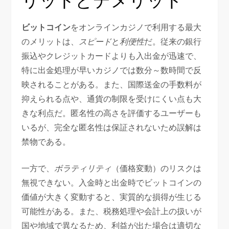
ビットコイン
をオンラインカジノで利用する最大
のメリットは、
スピード
と
利便性
だ。従来の銀行
振込やクレジットカードよりも入出金が迅速で、
特に出金処理が早いカジノでは数分～数時間で反
映されることがある。また、国際送金の手数料が
抑えられる点や、通貨の制限を受けにくい点も大
きな利点だ。匿名性の高さを評価するユーザーも
いるが、完全な匿名性は保証されないため誤解は
禁物である。
一方で、
ボラティリティ
（価格変動）のリスクは
無視できない。入金時と出金時でビットコインの
価値が大きく変動すると、実質的な損得が生じる
可能性がある。また、税務処理や会計上の扱いが
国や地域で異なるため、利益が出た場合は適切な