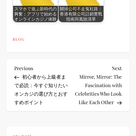
スマホで遊ぶ新時代の
關掉公司不走冤枉路：
興奮：アプリで始める
香港有限公司註銷實戰
オンラインカジノ体験
指南與風險清單
BLOG
P
Previous
Next
Previous
Next
Post
Post
初心者から上級者ま
Mirror, Mirror: The
o
で必読：今すぐ知りたい
Fascination with
オンカジの選び方とおす
Celebrities Who Look
s
すめポイント
Like Each Other
t
n