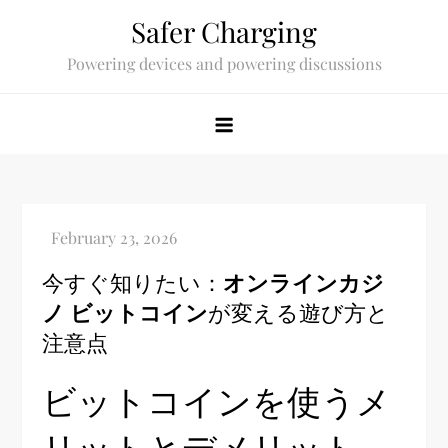
Skip
Safer Charging
to
Powering devices and powering discussions
content
今すぐ知りたい：
オンラインカジ
ノ ビットコイン
が変える遊び方と
注意点
ビットコインを使うメ
リットとデメリット