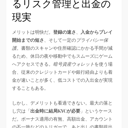
るリスク管理と出金の
現実
メリットは明快だ。
登録の速さ
、
入金からプレイ
開始までの短さ
、そして一定の
プライバシー保
護
。書類のスキャンや住所確認にかかる手間が減
るため、休日の夜や移動中でもスムーズにゲーム
へアクセスできる。
暗号資産ウォレット
を使う場
合、従来のクレジットカードや銀行経由よりも着
金が速いことが多く、低コストでの入出金が実現
することもある。
しかし、デメリットも看過できない。最大の落と
し穴は「
出金時に結局KYCが必要
」というケース
だ。ボーナス適用の有無、高額出金、アカウント
の不一致などのトリガーで、あと出しの書類提出