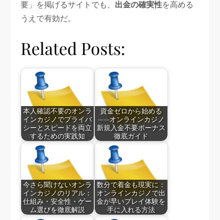
要」を掲げるサイトでも、
出金の確実性
を高める
うえで有効だ。
Related Posts:
本人確認不要のオンラ
資金ゼロから始める
インカジノでプライバ
——オンラインカジノ
シーとスピードを両立
新規入金不要ボーナス
するための実践知
徹底ガイド
今さら聞けないオンラ
数分で着金も現実に：
インカジノのリアル：
オンラインカジノで出
仕組み・安全性・ゲー
金が早いプレイ体験を
ム選びを徹底解説
手に入れる方法