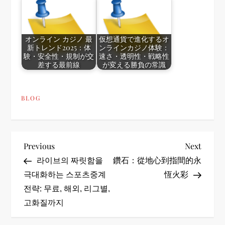
オンライン カジノ 最
仮想通貨で進化するオ
新トレンド2025：体
ンラインカジノ体験：
験・安全性・規制が交
速さ・透明性・戦略性
差する最前線
が変える勝負の常識
BLOG
P
Previous
Next
Previous
Next
Post
Post
라이브의 짜릿함을
鑽石：從地心到指間的永
o
극대화하는 스포츠중계
恆火彩
전략: 무료, 해외, 리그별,
s
고화질까지
t