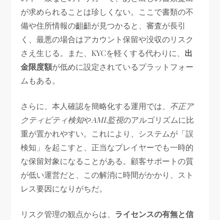
が求められることは珍しくない。ここで書類の不
備や住所情報の齟齬が見つかると、審査が長引
く、最悪の場合はアカウント保留や没収のリスク
さえ生じる。また、KYCを軽くする代わりに、
出
金限度額
が低めに設定されているプラットフォー
ムもある。
さらに、本人確認を簡略化する運用では、
不正ア
クティビティ検知
や
AML監視
のアルゴリズムに比
重が置かれやすい。これにより、システムが「誤
検知」を起こすと、正当なプレイヤーでも一時的
な保留対象になることがある。顧客サポートの質
が低い運営だと、この解消に時間がかかり、スト
レス要因になりがちだ。
リスク管理の観点からは、
ライセンスの有無と信