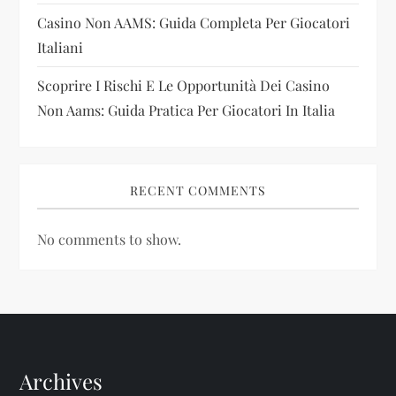
n
Casino Non AAMS: Guida Completa Per Giocatori
Italiani
Scoprire I Rischi E Le Opportunità Dei Casino
Non Aams: Guida Pratica Per Giocatori In Italia
RECENT COMMENTS
No comments to show.
Archives