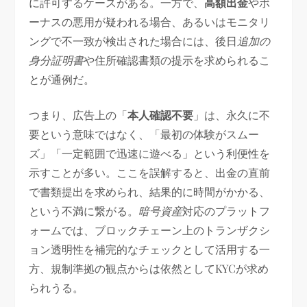
に許可するケースがある。一方で、
高額出金
やボ
ーナスの悪用が疑われる場合、あるいはモニタリ
ングで不一致が検出された場合には、後日
追加の
身分証明書
や住所確認書類の提示を求められるこ
とが通例だ。
つまり、広告上の「
本人確認不要
」は、永久に不
要という意味ではなく、「最初の体験がスムー
ズ」「一定範囲で迅速に遊べる」という利便性を
示すことが多い。ここを誤解すると、出金の直前
で書類提出を求められ、結果的に時間がかかる、
という不満に繋がる。
暗号資産
対応のプラットフ
ォームでは、ブロックチェーン上のトランザクシ
ョン透明性を補完的なチェックとして活用する一
方、規制準拠の観点からは依然としてKYCが求め
られうる。