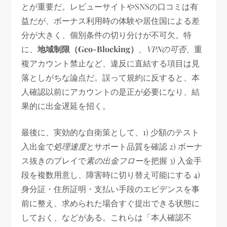
とが重要だ。レビューサイトやSNSの口コミは有
益だが、ボーナス利用時の体験や居住国による差
分が大きく、個別条件の切り分けが不可欠。特
に、
地域制限（Geo-Blocking）
、
VPNの可否
、重
複アカウント禁止など、違反に直結する項目は見
落としがちな論点だ。誤って規約に反すると、本
人確認以前にアカウントの是正が必要になり、結
果的に出金遅延を招く。
最後に、実効的な自衛策として、1) 少額のテスト
入出金で
処理速度
とサポート品質を確認 2) ボーナ
ス抜きのプレイで
素の出金フロー
を把握 3) 入金手
段を複数用意し、障害時に切り替え可能にする 4)
身分証・住所証明・支払い手段のエビデンスを事
前に整え、求められた場合すぐ提出できる状態に
しておく、などがある。これらは「本人確認不