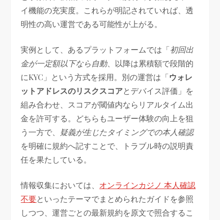
イ機能の充実度。これらが明記されていれば、透
明性の高い運営である可能性が上がる。
実例として、あるプラットフォームでは「
初回出
金が一定額以下なら自動
、以降は累積額で段階的
にKYC」という方式を採用。別の運営は「
ウォレ
ットアドレスのリスクスコア
とデバイス評価」を
組み合わせ、スコアが閾値内ならリアルタイム出
金を許可する。どちらもユーザー体験の向上を狙
う一方で、
疑義が生じたタイミングでの本人確認
を明確に規約へ記すことで、トラブル時の説明責
任を果たしている。
情報収集においては、
オンラインカジノ 本人確認
不要
といったテーマでまとめられたガイドを参照
しつつ、運営ごとの最新規約を原文で照合するこ