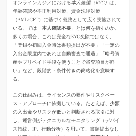
オンラインカジノにおける
本人確認（KYC）
は、
年齢確認や不正利用対策、資金洗浄対策
（AML/CFT）に基づく義務として広く実施されて
いる。では「
本人確認不要
」とは何を指すのか。
多くの場合、これは完全なKYC免除ではなく、
「登録や初回入金時は書類提出が不要」「一定の
入出金限度内であれば自動審査で通過」「暗号資
産やプリペイド手段を使うことで審査項目が軽
い」など、段階的・条件付きの簡略化を意味す
る。
この仕組みは、ライセンスの要件やリスクベー
ス・アプローチに依拠している。たとえば、少額
の入出金やリスクが低いと判断される取引に対
し、運営側がテクニカルなモニタリング（デバイ
ス指紋、IP、行動分析）を用いて、書類提出なし