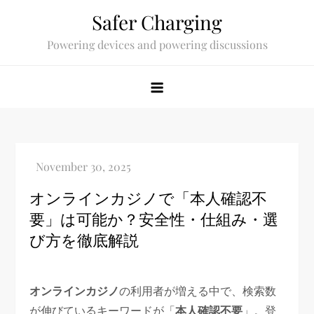
Skip
Safer Charging
to
Powering devices and powering discussions
content
オンラインカジノで「本人確認不
要」は可能か？安全性・仕組み・選
び方を徹底解説
オンラインカジノ
の利用者が増える中で、検索数
が伸びているキーワードが「
本人確認不要
」。登