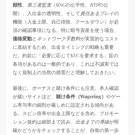
頼性
、
第三者監査
（RNGの公平性、
RTP
の公
開）、入出金の透明性、そして
責任あるプレイ
の
機能（入金上限、自己排除、クールダウン）が必
須の確認事項になる。特に暗号資産を使う場合、
価格変動
と
ネットワーク手数料
が実質的なコスト
に直結するため、出金タイミングの戦略も重要
だ。約款に「必要に応じてKYCを要求する」旨の
条項があるのは一般的であり、これは不誠実では
なく規制上の当然の措置だと理解しておきたい。
最後に、ボーナスと賭け条件にも注意。本人確認
が緩いサイトほど、
賭け条件（Wagering）
やゲー
ム寄与率の細則が厳しめに設定される傾向があ
る。スピン倍率や出金上限などを含め、プロモー
ション規約は細部まで読み、
出金までの導線
が明
確かどうかをチェックすることが、自衛の第一歩