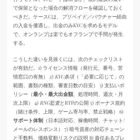
で保留となった場合の解消フローを確認しておく
べきだ。ケースCは、
プリペイド／バウチャー
経由
の入金を優遇し、出金のみKYCを求めるモデル
で、オンランプは楽でもオフランプで手間が発生
する。
こうした違いを見抜くには、次のチェックリスト
が有効だ。1) ライセンス情報（発行元、番号、苦
情窓口の有無） 2)
KYC条項
（「必要に応じて」の
範囲、書類の種類、審査日数の目安） 3) 支払いポ
リシー（
最小・最大出金額
、処理時間、週次・月
次上限） 4)
RNG監査
とRTPの公開 5) ボーナス規約
（賭け条件、上限、ゲーム寄与率、禁止戦略） 6)
サポート体制
（日本語対応、稼働時間、チャット/
メールのレスポンス） 7) 暗号資産の対応チェーン
と手数料、価格変動リスクの説明 8) 責任あるプレ