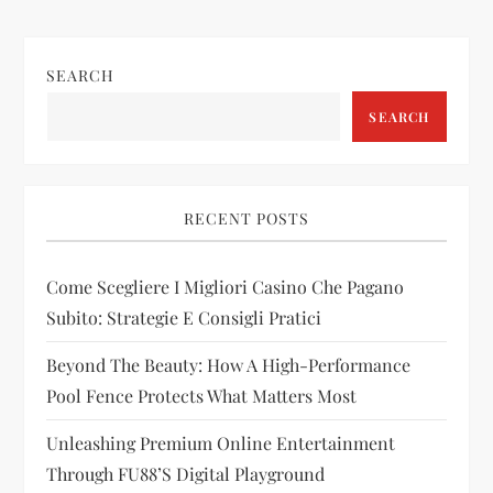
n
SEARCH
a
SEARCH
v
i
RECENT POSTS
g
Come Scegliere I Migliori Casino Che Pagano
a
Subito: Strategie E Consigli Pratici
t
Beyond The Beauty: How A High-Performance
i
Pool Fence Protects What Matters Most
Unleashing Premium Online Entertainment
o
Through FU88’s Digital Playground