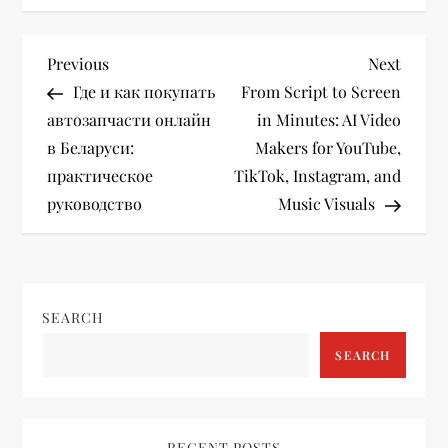
P
Previous
Next
Previous
Next
Post
Post
Где и как покупать
From Script to Screen
o
автозапчасти онлайн
in Minutes: AI Video
в Беларуси:
Makers for YouTube,
s
практическое
TikTok, Instagram, and
t
руководство
Music Visuals
n
a
SEARCH
v
SEARCH
i
RECENT POSTS