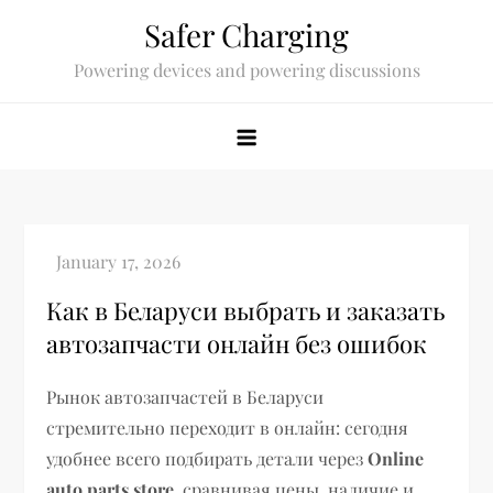
Skip
Safer Charging
to
Powering devices and powering discussions
content
Как в Беларуси выбрать и заказать
автозапчасти онлайн без ошибок
Рынок автозапчастей в Беларуси
стремительно переходит в онлайн: сегодня
удобнее всего подбирать детали через
Online
auto parts store
, сравнивая цены, наличие и