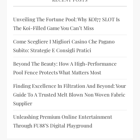
g
a
Unveiling The Fortune Pool: Why KOI77 SLOT Is
t
The Koi-Filled Game You Can’t Miss
i
Come Scegliere I Migliori Casino Che Pagano
Subito: Strategie E Consigli Pratici
o
Beyond The Beauty: How A High-Performance
n
Pool Fence Protects What Matters Most
Finding Excellence In Filtration And Beyond: Your
Guide To A Trusted Melt Blown Non Woven Fabric
Supplier
Unleashing Premium Online Entertainment
Through FU88’s Digital Playground